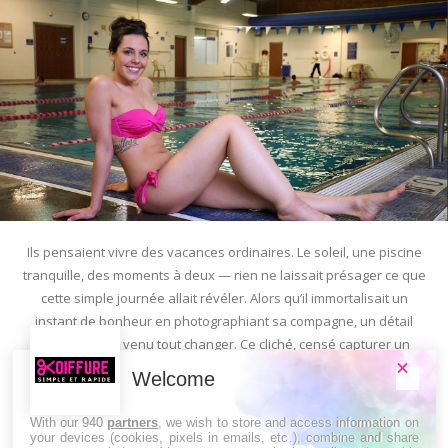
Ils pensaient vivre des vacances ordinaires. Le soleil, une piscine
tranquille, des moments à deux — rien ne laissait présager ce que
cette simple journée allait révéler. Alors qu’il immortalisait un
instant de bonheur en photographiant sa compagne, un détail
inattendu est venu tout changer. Ce cliché, censé capturer un
sourire ou une pose en maillot de bain, a révélé...
Welcome
Lire la suite
With our 940
partners
, we wish to store and access information on
your devices (cookies, pixels in emails, etc.), combine and share