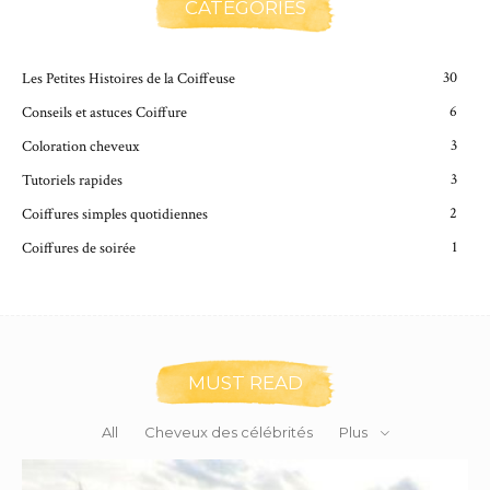
CATEGORIES
30
Les Petites Histoires de la Coiffeuse
6
Conseils et astuces Coiffure
3
Coloration cheveux
3
Tutoriels rapides
2
Coiffures simples quotidiennes
1
Coiffures de soirée
MUST READ
All
Cheveux des célébrités
Plus