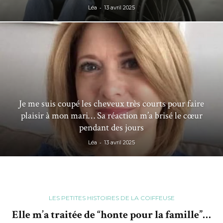
-
Léa
13 avril 2025
Je me suis coupé les cheveux très courts pour faire
plaisir à mon mari… Sa réaction m’a brisé le cœur
pendant des jours
-
Léa
13 avril 2025
LES PETITES HISTOIRES DE LA COIFFEUSE
Elle m’a traitée de “honte pour la famille”…