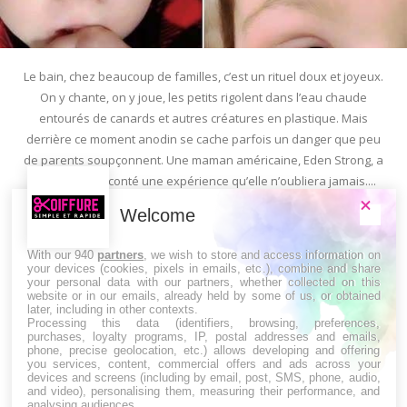
Le bain, chez beaucoup de familles, c’est un rituel doux et joyeux.
On y chante, on y joue, les petits rigolent dans l’eau chaude
entourés de canards et autres créatures en plastique. Mais
derrière ce moment anodin se cache parfois un danger que peu
de parents soupçonnent. Une maman américaine, Eden Strong, a
récemment raconté une expérience qu’elle n’oubliera jamais....
Welcome
Lire la suite
With our 940
partners
, we wish to store and access information on
your devices (cookies, pixels in emails, etc.), combine and share
your personal data with our partners, whether collected on this
website or in our emails, already held by some of us, or obtained
later, including in other contexts.
Processing this data (identifiers, browsing, preferences,
purchases, loyalty programs, IP, postal addresses and emails,
1
2
3
phone, precise geolocation, etc.) allows developing and offering
you services, content, commercial offers and ads across your
devices and screens (including by email, post, SMS, phone, audio,
and video), personalising them, measuring their performance, and
analysing audiences.