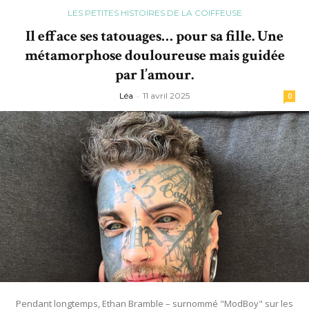
LES PETITES HISTOIRES DE LA COIFFEUSE
Il efface ses tatouages… pour sa fille. Une
métamorphose douloureuse mais guidée
par l’amour.
Léa
-
11 avril 2025
0
Pendant longtemps, Ethan Bramble – surnommé "ModBoy" sur les