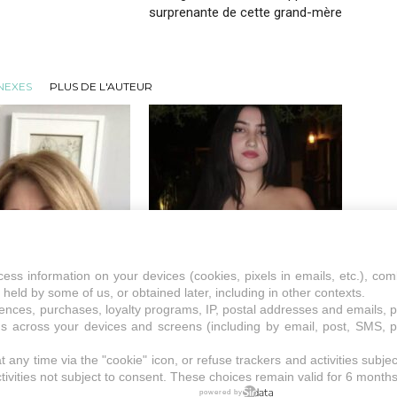
surprenante de cette grand-mère
NEXES
PLUS DE L'AUTEUR
toires de la Coiffeuse
Les Petites Histoires de la Coiffeuse
coupé les cheveux très
Elle m’a traitée de “honte pour la
cess information on your devices (cookies, pixels in emails, etc.), c
faire plaisir à mon mari…
famille”… Ce jour-là, j’ai compris que
 held by some of us, or obtained later, including in other contexts.
m’a brisé le cœur pendant
je ne me tairais plus jamais.
erences, purchases, loyalty programs, IP, postal addresses and emails, 
ds across your devices and screens (including by email, post, SMS, p
any time via the "cookie" icon, or refuse trackers and activities subjec
tivities not subject to consent. These choices remain valid for 6 months
powered by