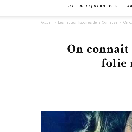
COIFFURES QUOTIDIENNES
CO
Accueil
Les Petites Histoires de la Coiffeuse
On co
On connait 
folie