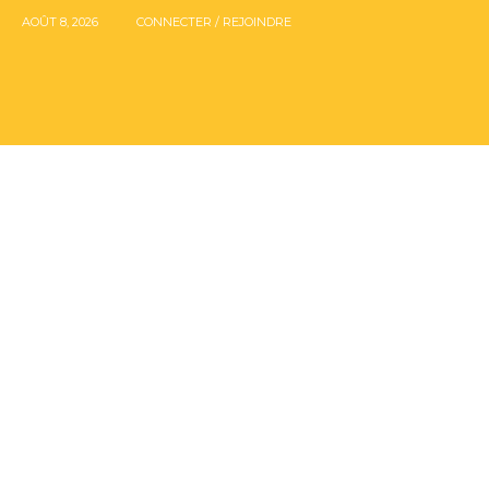
AOÛT 8, 2026
CONNECTER / REJOINDRE